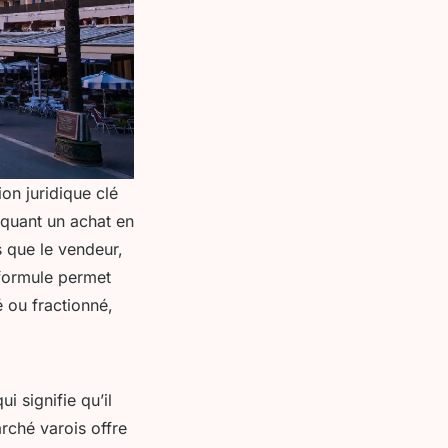
on juridique clé
iquant un achat en
is que le vendeur,
 formule permet
é ou fractionné,
i signifie qu’il
rché varois offre