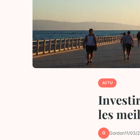
ACTU
Investi
les mei
G
Gordon
11/03/