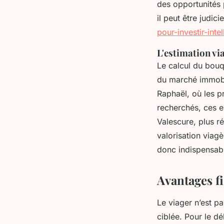
des opportunités 
il peut être judic
pour-investir-int
L'estimation vi
Le calcul du bouqu
du marché immobili
Raphaël, où les p
recherchés, ces es
Valescure, plus ré
valorisation viag
donc indispensabl
Avantages fi
Le viager n’est pa
ciblée. Pour le d