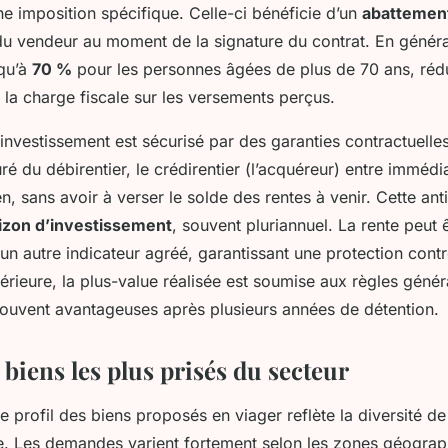
ne imposition spécifique. Celle-ci bénéficie d’un
abattement
 du vendeur au moment de la signature du contrat. En généra
squ’à
70 %
pour les personnes âgées de plus de 70 ans, réd
la charge fiscale sur les versements perçus.
’investissement est sécurisé par des garanties contractuelle
é du débirentier, le crédirentier (l’acquéreur) entre immédi
n, sans avoir à verser le solde des rentes à venir. Cette ant
izon d’investissement
, souvent pluriannuel. La rente peut 
un autre indicateur agréé, garantissant une protection contre 
térieure, la plus-value réalisée est soumise aux règles géné
 souvent avantageuses après plusieurs années de détention.
 biens les plus prisés du secteur
e profil des biens proposés en viager reflète la diversité de 
e. Les demandes varient fortement selon les zones géograph