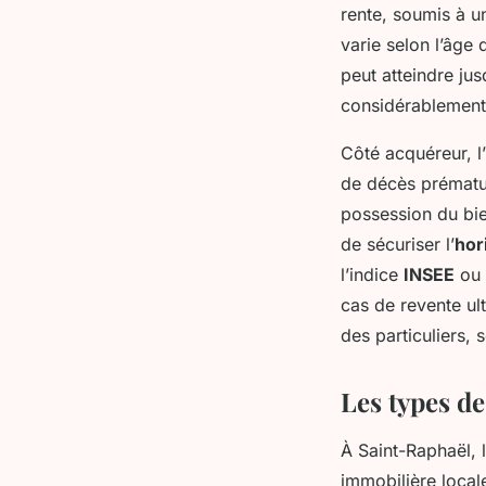
rente, soumis à u
varie selon l’âge
peut atteindre ju
considérablement 
Côté acquéreur, l
de décès prématur
possession du bie
de sécuriser l’
hor
l’indice
INSEE
ou 
cas de revente ul
des particuliers,
Les types de
À Saint-Raphaël, l
immobilière local