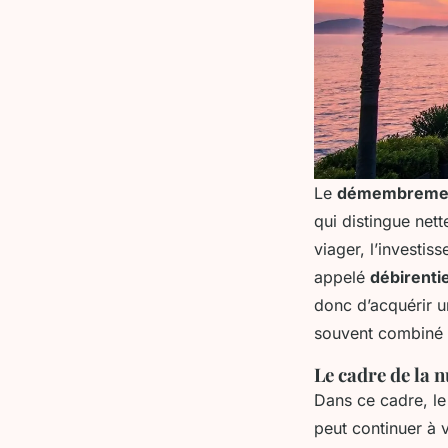
Le
démembrement
qui distingue net
viager, l’investis
appelé
débirenti
donc d’acquérir un
souvent combiné à
Le cadre de la 
Dans ce cadre, le 
peut continuer à 