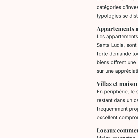
catégories d’inve
typologies se disti
Appartements a
Les appartements 
Santa Lucia, sont
forte demande tou
biens offrent une 
sur une appréciatio
Villas et maiso
En périphérie, le 
restant dans un ca
fréquemment prop
excellent comprom
Locaux commerc