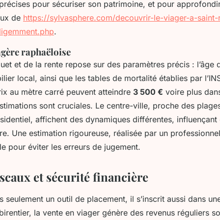
précises pour sécuriser son patrimoine, et pour approfondi
ieux de
https://sylvasphere.com/decouvrir-le-viager-a-saint
elligemment.php
.
agère raphaëloise
et et de la rente repose sur des paramètres précis : l’âge d
er local, ainsi que les tables de mortalité établies par l’IN
rix au mètre carré peuvent atteindre
3 500 €
voire plus dans
timations sont cruciales. Le centre-ville, proche des plages
sidentiel, affichent des dynamiques différentes, influençant
ère. Une estimation rigoureuse, réalisée par un professionne
e pour éviter les erreurs de jugement.
scaux et sécurité financière
s seulement un outil de placement, il s’inscrit aussi dans une
ébirentier, la vente en viager génère des revenus réguliers 