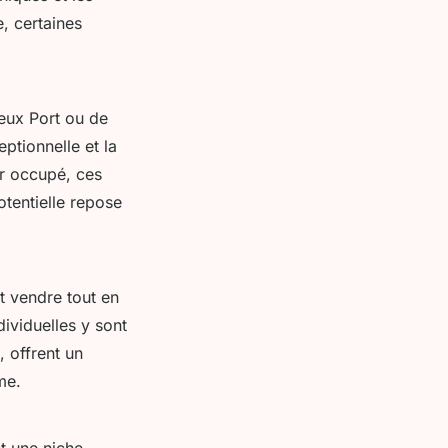
, certaines
eux Port ou de
ptionnelle et la
er occupé, ces
otentielle repose
nt vendre tout en
dividuelles y sont
 offrent un
me.