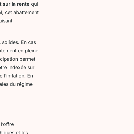
 sur la rente
qui
l, cet abattement
uisant
s solides. En cas
atement en pleine
icipation permet
être indexée sur
l’inflation. En
rales du régime
l’offre
iques et les