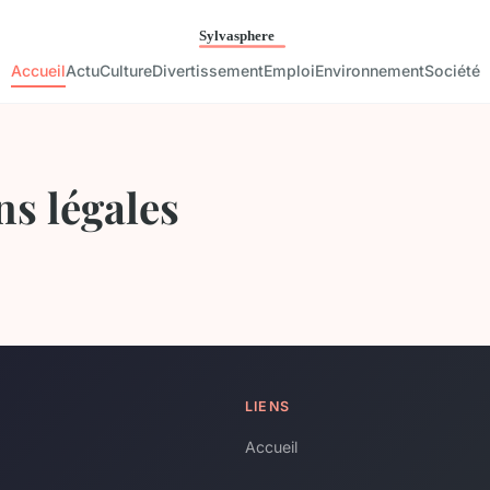
Accueil
Actu
Culture
Divertissement
Emploi
Environnement
Société
s légales
LIENS
Accueil