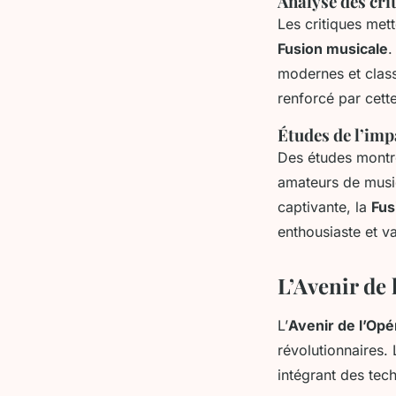
Analyse des cri
Les critiques mett
Fusion musicale
.
modernes et classi
renforcé par cett
Études de l’impa
Des études montre
amateurs de musiq
captivante, la
Fus
enthousiaste et va
L’Avenir de 
L’
Avenir de l’Op
révolutionnaires.
intégrant des tec