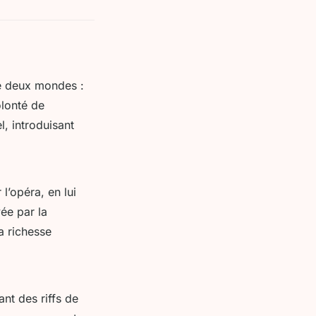
de deux mondes :
olonté de
l, introduisant
l’opéra, en lui
ée par la
la richesse
ant des riffs de