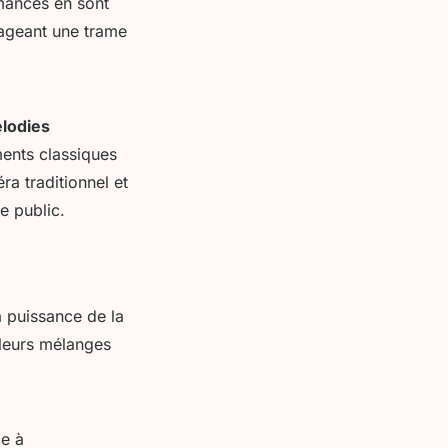
rmances en sont
tageant une trame
lodies
ments classiques
ra traditionnel et
e public.
a puissance de la
leurs mélanges
e à