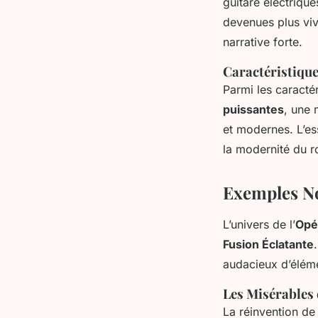
guitare électriqu
devenues plus viv
narrative forte.
Caractéristique
Parmi les caracté
puissantes
, une 
et modernes. L’es
la modernité du ro
Exemples N
L’univers de l’
Opé
Fusion Éclatante
audacieux d’élém
Les Misérables 
La réinvention d