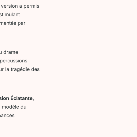
 version a permis
stimulant
gmentée par
du drame
 percussions
ur la tragédie des
sion Éclatante
,
n modèle du
rmances