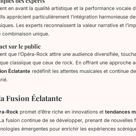
tiques des experts
ent en avant la qualité artistique et la performance vocale d
 Ils apprécient particulièrement l’intégration harmonieuse d
ques. Les experts reconnaissent la valeur narrative et l’imp
e combinaison unique.
ct sur le public
nt que l’Opéra-Rock attire une audience diversifiée, toucha
ue classique que ceux de rock. En offrant une approche a
ion Éclatante
redéfinit les attentes musicales et continue d
rié.
la Fusion Éclatante
éra-Rock
promet d’être riche en innovations et
tendances m
 La fusion continue de se développer, prenant de nouvelles 
hnologies émergentes pour enrichir les expériences scéniqu