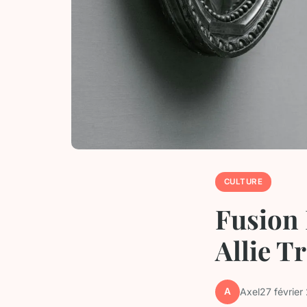
CULTURE
Fusion 
Allie T
A
Axel
27 février