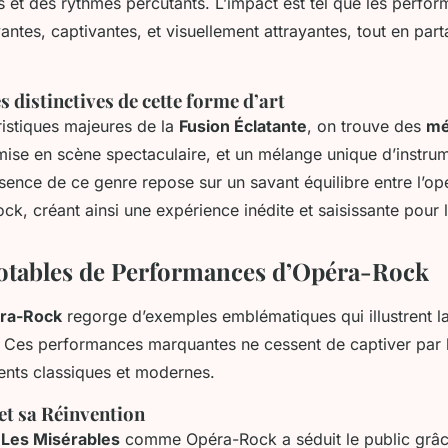
es et des rythmes percutants. L’impact est tel que les perfo
antes, captivantes, et visuellement attrayantes, tout en par
s distinctives de cette forme d’art
ristiques majeures de la
Fusion Éclatante
, on trouve des
mé
mise en scène spectaculaire, et un mélange unique d’instru
sence de ce genre repose sur un savant équilibre entre l’opé
ck, créant ainsi une expérience inédite et saisissante pour l
otables de Performances d’Opéra-Rock
ra-Rock
regorge d’exemples emblématiques qui illustrent l
. Ces performances marquantes ne cessent de captiver par 
ents classiques et modernes.
et sa Réinvention
e
Les Misérables
comme Opéra-Rock a séduit le public grâc