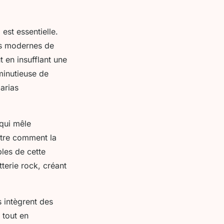
n
est essentielle.
ns modernes de
t en insufflant une
minutieuse de
arias
 qui mêle
ntre comment la
les de cette
tterie rock, créant
 intègrent des
 tout en